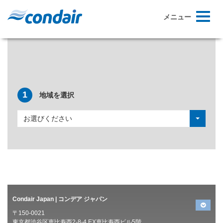
Toggle
メニュー
navigati
お近くのコンデア加湿器代理店を探す
1
地域を選択
お選びください
Condair Japan | コンデア ジャパン
〒150-0021
東京都渋谷区恵比寿西2-8-4 EX恵比寿西ビル5階