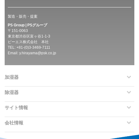
製造・販売・提案
PS Group | PSグループ
〒151-0063
東京都渋谷区富ヶ谷1-1-3
ピーエス株式会社 本社
TEL: +81-(0)3-3469-7111
Email:
y.hirayama@psk.co.jp
加湿器
除湿器
サイト情報
会社情報