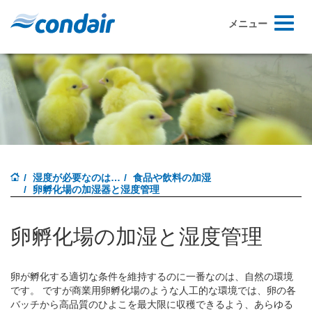
Toggle
メニュー
navigati
湿度が必要なのは…
食品や飲料の加湿
卵孵化場の加湿器と湿度管理
卵孵化場の加湿と湿度管理
卵が孵化する適切な条件を維持するのに一番なのは、自然の環境
です。 ですが商業用卵孵化場のような人工的な環境では、卵の各
バッチから高品質のひよこを最大限に収穫できるよう、あらゆる