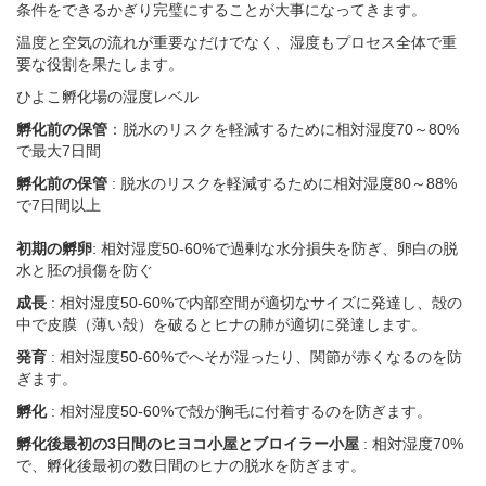
条件をできるかぎり完璧にすることが大事になってきます。
温度と空気の流れが重要なだけでなく、湿度もプロセス全体で重
要な役割を果たします。
ひよこ孵化場の湿度レベル
孵化前の保管
：脱水のリスクを軽減するために相対湿度70～80%
で最大7日間
孵化前の保管
: 脱水のリスクを軽減するために相対湿度80～88%
で7日間以上
初期の孵卵
: 相対湿度50-60%で過剰な水分損失を防ぎ、卵白の脱
水と胚の損傷を防ぐ
成長
: 相対湿度50-60%で内部空間が適切なサイズに発達し、殻の
中で皮膜（薄い殻）を破るとヒナの肺が適切に発達します。
発育
: 相対湿度50-60%でへそが湿ったり、関節が赤くなるのを防
ぎます。
孵化
: 相対湿度50-60%で殻が胸毛に付着するのを防ぎます。
孵化後最初の3日間のヒヨコ小屋とブロイラー小屋
: 相対湿度70%
で、孵化後最初の数日間のヒナの脱水を防ぎます。