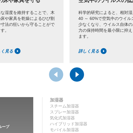
の床や家具を守る
空気中のウイルスの低
適な湿度を維持することで、木
科学的研究によると、相対湿
の床や家具を乾燥によるひび割
40 ～ 60%で空気中のウイル
や寸法の狂いから守ることがで
少なくなり、ウイルス自体の
ます。
力の保持時間を最小限に抑え
ます。
しく見る
詳しく見る
加湿器
スチーム加湿器
スプレー加湿器
気化式加湿器
ハイブリッド加湿器
Sグループ
モバイル加湿器