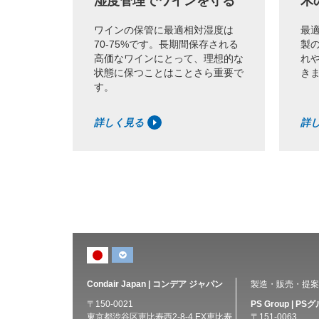
湿度管理でワインを守る
木
ワインの保管に最適相対湿度は
最
70-75%です。長期間保存される
製
高価なワインにとって、理想的な
れ
状態に保つことはことさら重要で
き
す。
詳しく見る
詳
Condair Japan | コンデア ジャパン
製造・販売・提案
〒150-0021
PS Group | P
東京都渋谷区恵比寿西2-8-4 EX恵比寿
〒151-0063