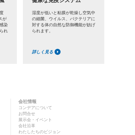
減
健康な免疫システム
大切
る
度
湿度が低いと粘膜が乾燥し空気中
スが
の細菌、ウイルス、バクテリアに
温度と
感染
対する体の自然な防御機能が妨げ
も芸術
られ
られます。
かかせ
詳しく見る
詳しく
会社情報
コンデアについて
お問合せ
展示会・イベント
会社沿革
わたしたちのビジョン