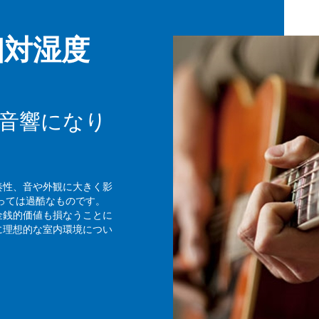
相対湿度
音響になり
奏性、音や外観に大きく影
っては過酷なものです。
金銭的価値も損なうことに
に理想的な室内環境につい