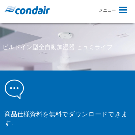
Toggle
メニュー
navigati
ビルドイン型全自動加湿器 ヒュミライフ
商品仕様資料を無料でダウンロードできま
す。